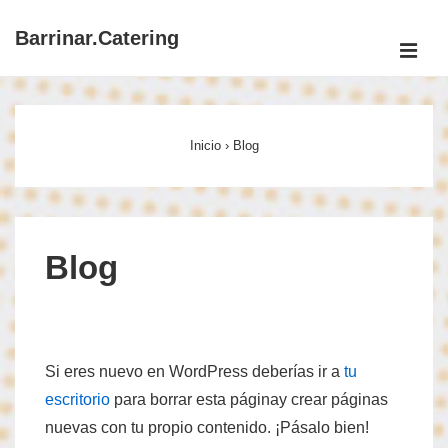
↓
Barrinar.Catering
Saltar
ME
al
Navegación
contenido
principal
principal
Inicio
›
Blog
Blog
Si eres nuevo en WordPress deberías ir a
tu
escritorio
para borrar esta páginay crear páginas
nuevas con tu propio contenido. ¡Pásalo bien!